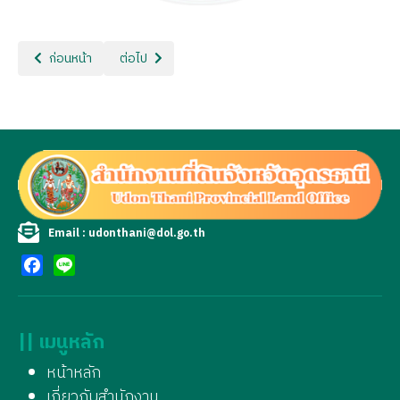
เนื้อหาก่อนหน้า: โครงสร้างหน่วยงาน
เนื้อหาถัดไป: บทความแสดง PDF (PDF Embed)
ก่อนหน้า
ต่อไป
Email : udonthani@dol.go.th
Facebook
Line
|| เมนูหลัก
หน้าหลัก
เกี่ยวกับสำนักงาน